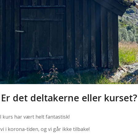
Er det deltakerne eller kurset?
l kurs har vært helt fantastisk!
vi i korona-tiden, og vi går ikke tilbake!