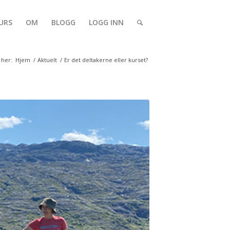
URS
OM
BLOGG
LOGG INN
 her:
Hjem
/
Aktuelt
/
Er det deltakerne eller kurset?