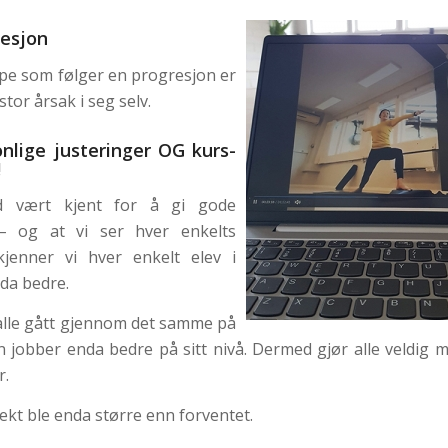
resjon
e som følger en progresjon er
tor årsak i seg selv.
nlige justeringer OG kurs-
!
id vært kjent for å gi gode
 – og at vi ser hver enkelts
jenner vi hver enkelt elev i
da bedre.
alle gått gjennom det samme på
n jobber enda bedre på sitt nivå. Dermed gjør alle veldig m
r.
fekt ble enda større enn forventet.