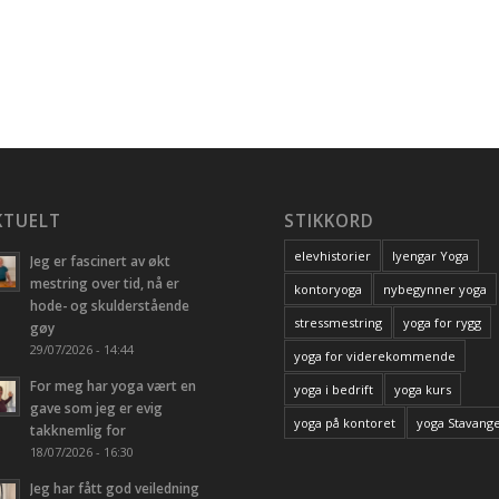
KTUELT
STIKKORD
elevhistorier
Iyengar Yoga
Jeg er fascinert av økt
mestring over tid, nå er
kontoryoga
nybegynner yoga
hode- og skulderstående
stressmestring
yoga for rygg
gøy
29/07/2026 - 14:44
yoga for viderekommende
For meg har yoga vært en
yoga i bedrift
yoga kurs
gave som jeg er evig
yoga på kontoret
yoga Stavang
takknemlig for
18/07/2026 - 16:30
Jeg har fått god veiledning