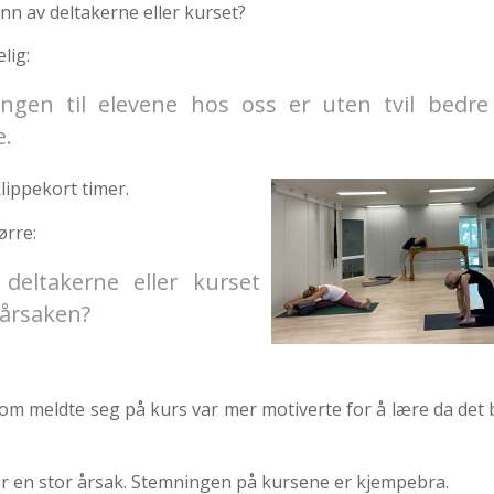
nn av deltakerne eller kurset?
lig:
ngen til elevene hos oss er uten tvil bedr
e.
lippekort timer.
ørre:
 deltakerne eller kurset
 årsaken?
om meldte seg på kurs var mer motiverte for å lære da det bl
 er en stor årsak. Stemningen på kursene er kjempebra.