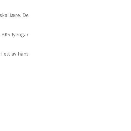
skal lære. De
m BKS Iyengar
 i ett av hans