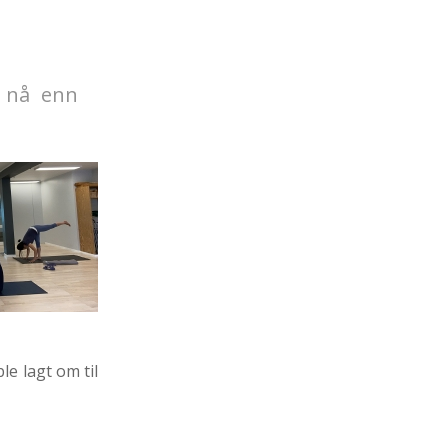
e nå enn
e lagt om til