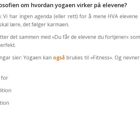
ilosofien om hvordan yogaen virker på elevene?
en: Vi har ingen agenda (eller rett) for å mene HVA elevene 
skal lære, det følger karmaen.
tter det sammen med «Du får de elevene du fortjener» so
perfekt.
ngar sier: Yogaen kan
også
brukes til «Fitness». Og nevner
 for
ition
tion