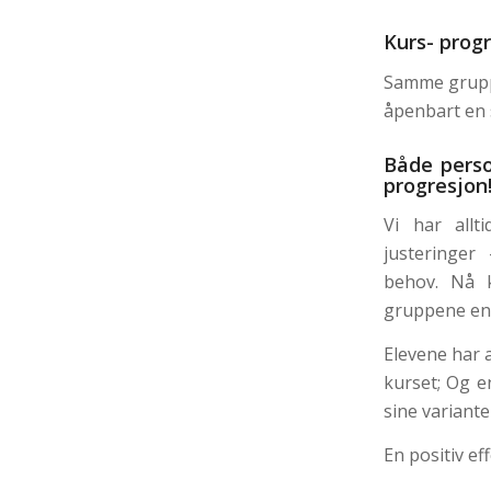
Kurs- prog
Samme grupp
åpenbart en s
Både perso
progresjon
Vi har allt
justeringer
behov. Nå k
gruppene en
Elevene har 
kurset; Og e
sine variante
En positiv ef