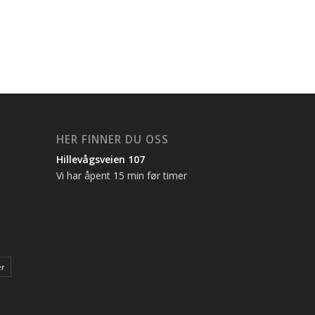
HER FINNER DU OSS
Hillevågsveien 107
Vi har åpent 15 min før timer
er