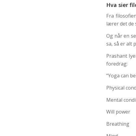
Hva sier f
Fra filosofi
lærer det de 
Og når en se
sa, så er alt 
Prashant Iye
foredrag:
“Yoga can be
Physical cond
Mental condi
Will power
Breathing
Mind