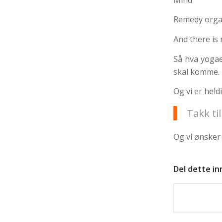
Remedy orga
And there is 
Så hva yogae
skal komme.
Og vi er hel
Takk ti
Og vi ønsker 
Del dette in