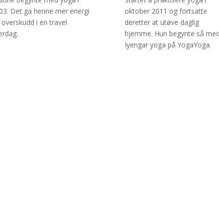
03. Det ga henne mer energi
oktober 2011 og fortsatte
 overskudd i en travel
deretter at utøve daglig
erdag.
hjemme. Hun begynte så me
Iyengar yoga på YogaYoga.