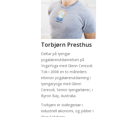
Torbjørn Presthus
Deltar på Iyengar
yogalærerutdannelsen på
YogaYoga med Glenn Ceresoli.
Tok i 2008 en to måneders
intensiv yogalærerutdanning i
Iyengaryoga med Glenn
Ceresoli, Senior Iyengarlærer, i
Byron Bay, Australia.
Torbjørn er sivilingeniør i
industriell økonomi, og jobber i
Aker Solutions.