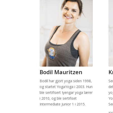
Bodil Mauritzen
K
Bodil har gjort yoga siden 1998,
Se
og startet YogaYoga i 2003. Hun
de
ble sertifisert Iyengar yoga lærer
yo
i 2010, og ble sertifiset
Yo
Intermediate Junior 1 i 2015.
Se
Kr