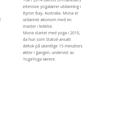
intensive yogalærer-utdanning i
Byron Bay, Australia. Mona er
d
utdannet økonom med en
master i ledelse.
Mona startet med yoga i 2010,
da hun som Statoil-ansatt
deltok på ukentlige 15-minutters
økter i gangen, undervist av
YogaYoga lærere.