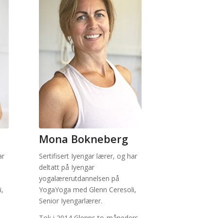
Mona Bokneberg
ar
Sertifisert Iyengar lærer, og har
deltatt på Iyengar
yogalærerutdannelsen på
,
YogaYoga med Glenn Ceresoli,
Senior Iyengarlærer.
Tok i 2014 Glenns to-måneders