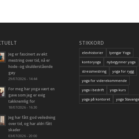
KTUELT
STIKKORD
elevhistorier
Iyengar Yoga
Jeg er fascinert av økt
mestring over tid, nå er
kontoryoga
nybegynner yoga
hode- og skulderstående
stressmestring
yoga for rygg
gøy
29/07/2026 - 14:44
yoga for viderekommende
For meg har yoga vært en
yoga i bedrift
yoga kurs
gave som jeg er evig
yoga på kontoret
yoga Stavang
takknemlig for
18/07/2026 - 16:30
Jeg har fått god veiledning
over tid, og har aldri fått
skader
03/07/2026 - 20:00