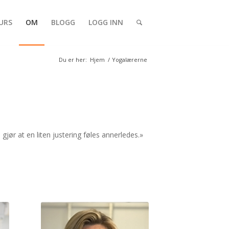
URS
OM
BLOGG
LOGG INN
Du er her:
Hjem
/
Yogalærerne
jør at en liten justering føles annerledes.»