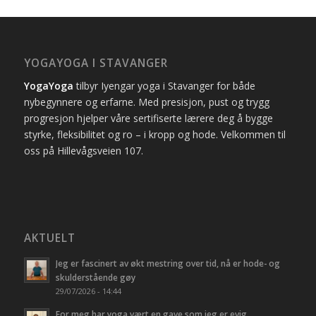
YOGAYOGA I STAVANGER
YogaYoga
tilbyr Iyengar yoga i Stavanger for både
nybegynnere og erfarne. Med presisjon, pust og trygg
progresjon hjelper våre sertifiserte lærere deg å bygge
styrke, fleksibilitet og ro – i kropp og hode. Velkommen til
oss på Hillevågsveien 107.
AKTUELT
Jeg er fascinert av økt mestring over tid, nå er hode- og
skulderstående gøy
29/07/2026 - 14:44
For meg har yoga vært en gave som jeg er evig