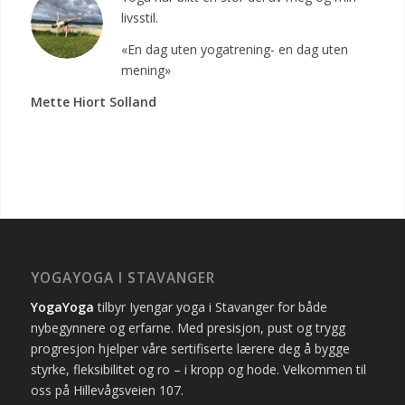
livsstil.
«En dag uten yogatrening- en dag uten
mening»
Mette Hiort Solland
YOGAYOGA I STAVANGER
YogaYoga
tilbyr Iyengar yoga i Stavanger for både
nybegynnere og erfarne. Med presisjon, pust og trygg
progresjon hjelper våre sertifiserte lærere deg å bygge
styrke, fleksibilitet og ro – i kropp og hode. Velkommen til
oss på Hillevågsveien 107.