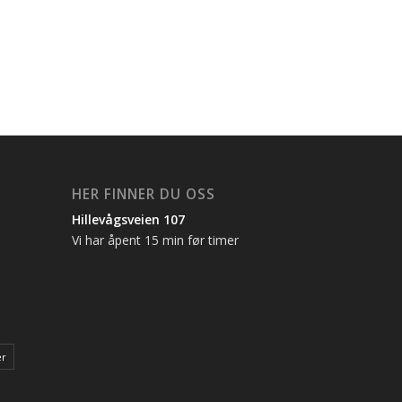
HER FINNER DU OSS
Hillevågsveien 107
Vi har åpent 15 min før timer
er