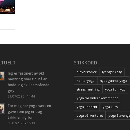
KTUELT
STIKKORD
elevhistorier
Iyengar Yoga
Jeg er fascinert av økt
mestring over tid, nå er
kontoryoga
nybegynner yoga
hode- og skulderstående
stressmestring
yoga for rygg
gøy
29/07/2026 - 14:44
yoga for viderekommende
For meg har yoga vært en
yoga i bedrift
yoga kurs
gave som jeg er evig
yoga på kontoret
yoga Stavang
takknemlig for
18/07/2026 - 16:30