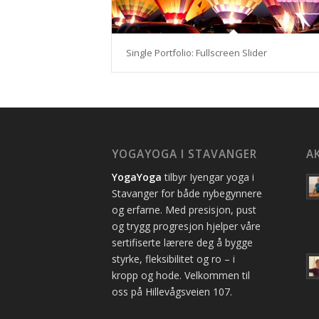
Single Portfolio: Fullscreen Slider
YOGAYOGA I STAVANGER
A
YogaYoga
tilbyr Iyengar yoga i
Stavanger for både nybegynnere
og erfarne. Med presisjon, pust
og trygg progresjon hjelper våre
sertifiserte lærere deg å bygge
styrke, fleksibilitet og ro – i
kropp og hode. Velkommen til
oss på Hillevågsveien 107.