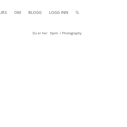
URS
OM
BLOGG
LOGG INN
Du er her:
Hjem
/
Photography