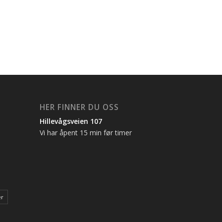
HER FINNER DU OSS
Hillevågsveien 107
Vi har åpent 15 min før timer
er