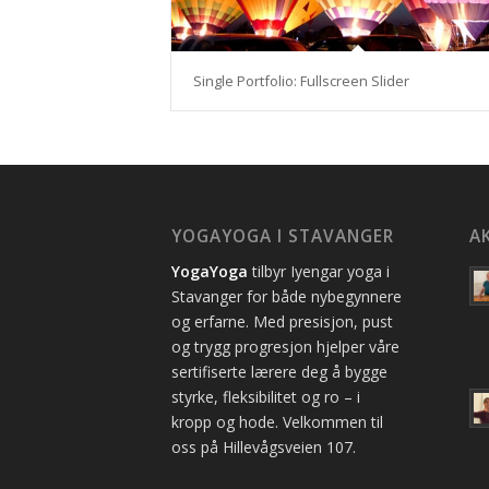
Single Portfolio: Fullscreen Slider
YOGAYOGA I STAVANGER
A
YogaYoga
tilbyr Iyengar yoga i
Stavanger for både nybegynnere
og erfarne. Med presisjon, pust
og trygg progresjon hjelper våre
sertifiserte lærere deg å bygge
styrke, fleksibilitet og ro – i
kropp og hode. Velkommen til
oss på Hillevågsveien 107.