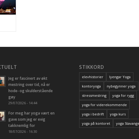
KTUELT
STIKKORD
elevhistorier
Iyengar Yoga
Jeg er fascinert av økt
mestring over tid, nå er
kontoryoga
nybegynner yoga
hode- og skulderstående
stressmestring
yoga for rygg
gøy
29/07/2026 - 14:44
yoga for viderekommende
For meg har yoga vært en
yoga i bedrift
yoga kurs
gave som jeg er evig
yoga på kontoret
yoga Stavang
takknemlig for
18/07/2026 - 16:30