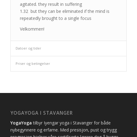
agitated. they result in suffering
1.32 but they can be eliminated if the mind is
repeatedly brought to a single focus
Velkommen!
Datoer og tider
Priser og betingelser
YOGAYOGA I STAVANGER
YogaYoga
tilbyr Iyengar yoga i Stavanger for både
nybegynnere og erfarne. Med presisjon, pust og trygg
progresjon hjelper våre sertifiserte lærere deg å bygge