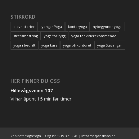
STIKKORD
elevhistorier
Iyengar Yoga
kontoryoga
nybegynner yoga
stressmestring
yoga for rygg
yoga for viderekommende
yoga i bedrift
yoga kurs
yoga på kontoret
yoga Stavanger
HER FINNER DU OSS
Hillevågsveien 107
Vi har åpent 15 min før timer
kopirett YogaYoga | Org.nr : 919 371 978 |
Informasjonskapsler
|