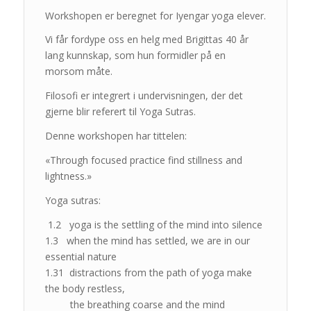
Workshopen er beregnet for Iyengar yoga elever.
Vi får fordype oss en helg med Brigittas 40 år
lang kunnskap, som hun formidler på en
morsom måte.
Filosofi er integrert i undervisningen, der det
gjerne blir referert til Yoga Sutras.
Denne workshopen har tittelen:
«Through focused practice find stillness and
lightness.»
Yoga sutras:
1.2 yoga is the settling of the mind into silence
1.3 when the mind has settled, we are in our
essential nature
1.31 distractions from the path of yoga make
the body restless,
the breathing coarse and the mind