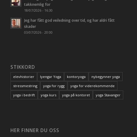
takknemlig for
18/07/2026 - 16:30
Jeg har fått god veiledning over tid, og har aldri fått
skader
03/07/2026 - 20:00
STIKKORD
elevhistorier
Iyengar Yoga
kontoryoga
nybegynner yoga
stressmestring
yoga for rygg
yoga for viderekommende
yoga i bedrift
yoga kurs
yoga på kontoret
yoga Stavanger
HER FINNER DU OSS