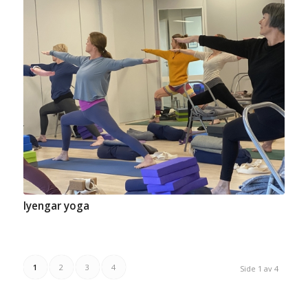
Iyengar yoga
1
2
3
4
Side 1 av 4