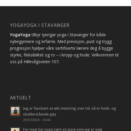
YOGAYOGA I STAVANGER
YogaYoga
tilbyr Iyengar yoga i Stavanger for både
nybegynnere og erfarne. Med presisjon, pust og trygg
progresjon hjelper våre sertifiserte lærere deg å bygge
styrke, fleksibilitet og ro – i kropp og hode. Velkommen til
oss på Hillevågsveien 107.
AKTUELT
Jeg er fascinert av økt mestring over tid, nå er hode- og
skulderstående gøy
29/07/2026 - 14:44
For meg har yoga vært en gave som jeg er evig