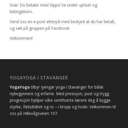
Svar: Du betaler med Vipps! Se under «priser og
betingelser».
Send oss en e-post etterpå med beskjed at du har betalt,
og søk på gruppen på Facebook.
Velkommen!
YOGAYOGA I STAVANGER
YogaYoga
tilbyr Iyengar yoga i Stavanger for både
nybegynnere og erfarne. Med presisjon, pust og trygg
progresjon hjelper våre sertifiserte lærere deg å bygge
styrke, fleksibilitet og ro – i kropp og hode. Velkommen til
oss på Hillevågsveien 107.