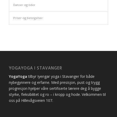
Datoer og tider
Priser og betingelser
YOGAYOGA I STAVANGER
YogaYoga
tilbyr Iyengar yoga i Stavanger for både
nybegynnere og erfarne. Med presisjon, pust og trygg
progresjon hjelper våre sertifiserte lærere deg å bygge
styrke, fleksibilitet og ro – i kropp og hode. Velkommen til
oss på Hillevågsveien 107.