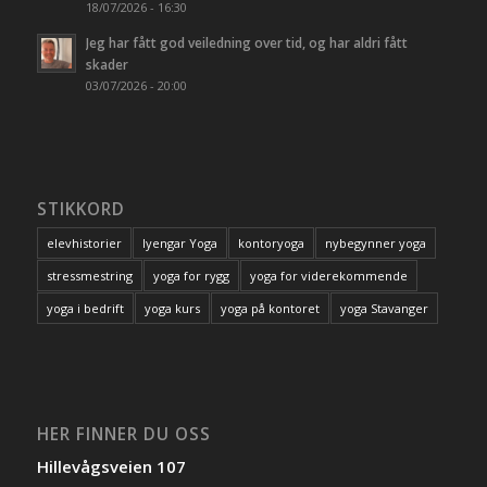
18/07/2026 - 16:30
Jeg har fått god veiledning over tid, og har aldri fått
skader
03/07/2026 - 20:00
STIKKORD
elevhistorier
Iyengar Yoga
kontoryoga
nybegynner yoga
stressmestring
yoga for rygg
yoga for viderekommende
yoga i bedrift
yoga kurs
yoga på kontoret
yoga Stavanger
HER FINNER DU OSS
Hillevågsveien 107